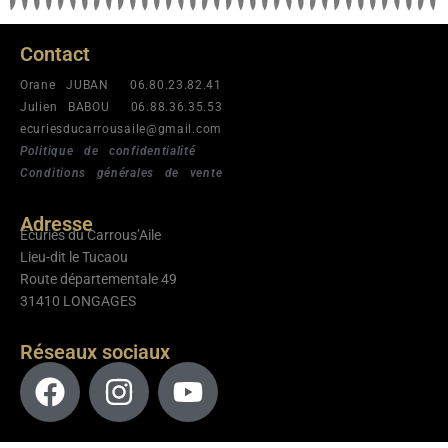
Contact
Orane JUBAN 06.80.23.82.41
Julien BABOU 06.88.36.35.53
ecuriesducarrousaile@gmail.com
Politique de confidentialité
Conditions générales de vente
Adresse
Écuries du Carrous’Aile
Lieu-dit le Tucaou
Route départementale 49
31410 LONGAGES
Réseaux sociaux