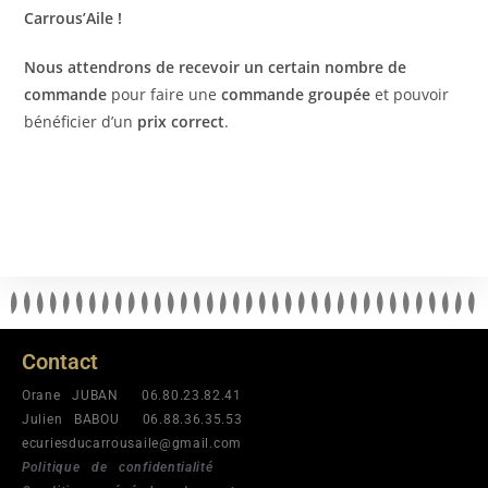
Carrous’Aile !
Nous attendrons de recevoir un certain nombre de
commande
pour faire une
commande groupée
et pouvoir
bénéficier d’un
prix correct
.
Contact
Orane JUBAN 06.80.23.82.41
Julien BABOU 06.88.36.35.53
ecuriesducarrousaile@gmail.com
Politique de confidentialité